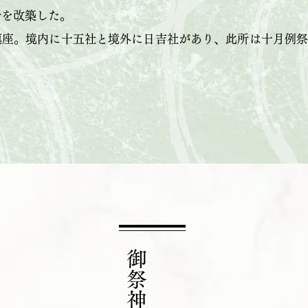
舎を改築した。
鎮座。境内に十五社と境外に日吉社があり、此所は十月例
。
御祭神