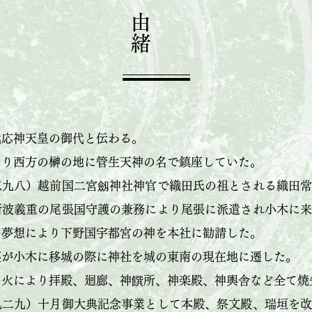
由緒
代応神天皇の御代と伝わる。
より西方の榊の地に管生天神の名で鎮座していた。
三九八）越前国二宮劔神社神官で織田氏の祖とされる織田
斯波義重の尾張国守護の兼務により尾張に派遣され小木に
の夢想により下野国宇都宮の神を本社に勧請した。
英が小木に移城の際に神社を城の東南の現在地に遷した。
の火により拝殿、廻廊、神饌所、神楽殿、神輿舎など全て焼
九二九）十月御大典記念事業として本殿、祭文殿、瑞垣を