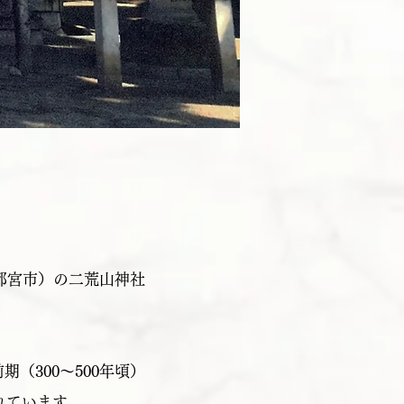
都宮市）の二荒山神社
（300～500年頃）
れています。