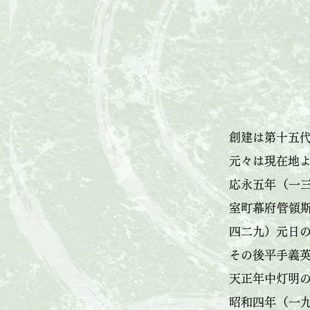
創建は第十五
元々は現在地
応永五年（一
室町幕府管領
四二九）元日
その後平手義
天正年中灯明
昭和四年（一