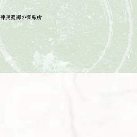
祭神輿渡御の御旅所