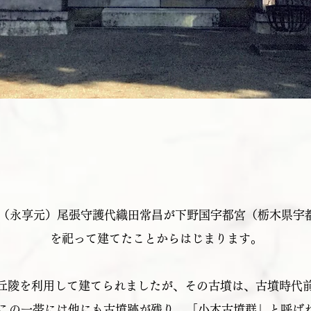
9年（永享元）尾張守護代織田常昌が下野国宇都宮（栃木県宇
を祀って建てたことからはじまります。
丘陵を利用して建てられましたが、その古墳は、古墳時代前期
この一帯には他にも古墳跡が残り、「小木古墳群」と呼ば