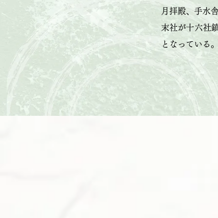
月拝殿、手水
末社が十六社
となっている